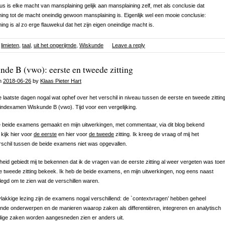
dus is elke macht van mansplaining gelijk aan mansplaining zelf, met als conclusie dat
ing tot de macht oneindig gewoon mansplaining is. Eigenlijk wel een mooie conclusie:
ing is al zo erge flauwekul dat het zijn eigen oneindige macht is.
limieten
,
taal
,
uit het ongerijmde
,
Wiskunde
Leave a reply
de B (vwo): eerste en tweede zitting
on
2018-06-26
by
Klaas Pieter Hart
 laatste dagen nogal wat ophef over het verschil in niveau tussen de eerste en tweede zittin
indexamen Wiskunde B (vwo). Tijd voor een vergelijking.
e beide examens gemaakt en mijn uitwerkingen, met commentaar, via dit blog bekend
kijk hier voor
de eerste
en hier voor
de tweede
zitting. Ik kreeg de vraag of mij het
schil tussen de beide examens niet was opgevallen.
kheid gebiedt mij te bekennen dat ik de vragen van de eerste zitting al weer vergeten was toe
e tweede zitting bekeek. Ik heb de beide examens, en mijn uitwerkingen, nog eens naast
legd om te zien wat de verschillen waren.
vlakkige lezing zijn de examens nogal verschillend: de `contextvragen’ hebben geheel
ende onderwerpen en de manieren waarop zaken als differentiëren, integreren en analytisch
ige zaken worden aangesneden zien er anders uit.