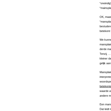
“oneindig
“mainspla
OK, maar
“mansplai
bestudere
betekent
We kunnen
mansplain
derde mac
Tenzij, …
kleiner d
gelijk aa
Mansplaini
interpret
woordspel
betekeni
waarde af
andere ma
Een mansp
Dat leidt