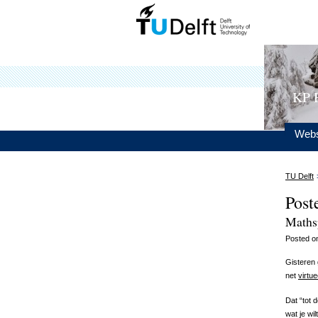
KP 
Webs
TU Delft
Post
Maths
Posted 
Gisteren 
net
virtue
Dat “tot 
wat je wi