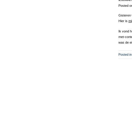
Posted 
Gisteren
Hier is
mi
Ik vond h
met-conte
was de ei
Posted in