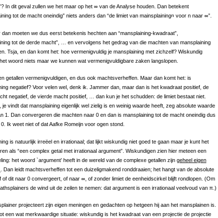
”? In dit geval zullen we het maar op het ∞ van de Analyse houden. Dan betekent
ining tot de macht oneindig” niets anders dan “de limiet van mainsplaining
n
voor n naar ∞”.
 dan moeten we dus eerst betekenis hechten aan “mansplaining-kwadraat”,
ning tot de derde macht”, … en vervolgens het gedrag van die machten van mansplaining
n. Tsja, en dan komt het: hoe vermenigvuldig je mansplaining met zichzelf? Wiskundig
 het woord niets maar we kunnen wat vermenigvuldigbare zaken langslopen.
 getallen vermenigvuldigen, en dus ook machtsverheffen. Maar dan komt het: is
ing negatief? Voor velen wel, denk ik. Jammer dan, maar dan is het kwadraat positief, de
ht negatief, de vierde macht positief, … dan kun je het schudden: de limiet bestaat niet.
, je vindt dat mansplaining eigenlijk wel zielig is en weinig waarde heeft, zeg absolute waarde
an 1. Dan convergeren die machten naar 0 en dan is mansplaining tot de macht oneindig dus
n 0. Ik weet niet of dat Aafke Romeijn voor ogen stond.
ng is natuurlijk irreëel en irrationaal; dat lijkt wiskundig niet goed te gaan maar je kunt het
eren als “een complex getal met irrationaal argument”. Wiskundigen zien hier meteen een
ing: het woord `argument’ heeft in de wereld van de complexe getallen zijn
geheel eigen
s
. Dan leidt machtsverheffen tot een duizeligmakend ronddraaien; het hangt van de absolute
 of dit naar 0 convergeert, of naar ∞, of zonder limiet de eenheidscirkel blijft rondlopen. (Om
thsplainers de wind uit de zeilen te nemen: dat argument is een irrationaal veelvoud van π.)
lainer projecteert zijn eigen meningen en gedachten op hetgeen hij aan het mansplainen is.
 tot een wat merkwaardige situatie: wiskundig is het kwadraat van een projectie de projectie