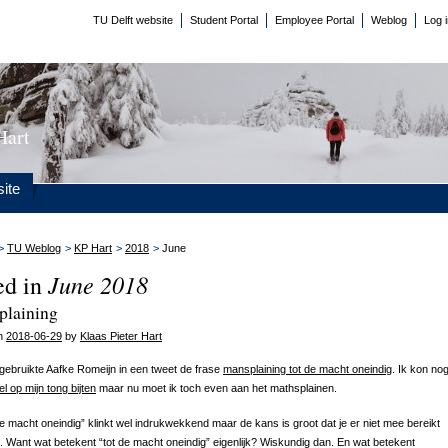
TU Delft website
Student Portal
Employee Portal
Weblog
Log 
Hart
ite
>
TU Weblog
>
KP Hart
>
2018
>
June
June 2018
ed in
plaining
on
2018-06-29
by
Klaas Pieter Hart
gebruikte Aafke Romeijn in een tweet de frase
mansplaining tot de macht oneindig
. Ik kon no
el op mijn tong bijten
maar nu moet ik toch even aan het mathsplainen.
de macht oneindig” klinkt wel indrukwekkend maar de kans is groot dat je er niet mee bereikt
lt. Want wat betekent “tot de macht oneindig” eigenlijk? Wiskundig dan. En wat betekent