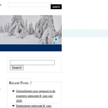
in
Search
for:
Recent Posts
g
Opmerkingen over opgaven in de
examens wiskunde B, vwo van
2025
Eindexamen wiskunde B, vwo,