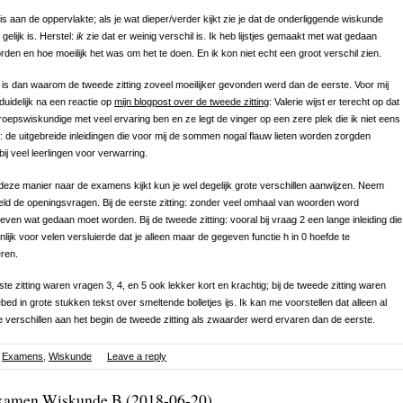
is aan de oppervlakte; als je wat dieper/verder kijkt zie je dat de onderliggende wiskunde
gelijk is. Herstel:
ik
zie dat er weinig verschil is. Ik heb lijstjes gemaakt met wat gedaan
den en hoe moeilijk het was om het te doen. En ik kon niet echt een groot verschil zien.
is dan waarom de tweede zitting zoveel moeilijker gevonden werd dan de eerste. Voor mij
duidelijk na een reactie op
mijn blogpost over de tweede zitting
: Valerie wijst er terecht op dat
roepswiskundige met veel ervaring ben en ze legt de vinger op een zere plek die ik niet eens
 de uitgebreide inleidingen die voor mij de sommen nogal flauw lieten worden zorgden
bij veel leerlingen voor verwarring.
 deze manier naar de examens kijkt kun je wel degelijk grote verschillen aanwijzen. Neem
eld de openingsvragen. Bij de eerste zitting: zonder veel omhaal van woorden word
ven wat gedaan moet worden. Bij de tweede zitting: vooral bij vraag 2 een lange inleiding die
nlijk voor velen versluierde dat je alleen maar de gegeven functie h in 0 hoefde te
ëren.
rste zitting waren vragen 3, 4, en 5 ook lekker kort en krachtig; bij de tweede zitting waren
bed in grote stukken tekst over smeltende bolletjes ijs. Ik kan me voorstellen dat alleen al
 verschillen aan het begin de tweede zitting als zwaarder werd ervaren dan de eerste.
Examens
,
Wiskunde
Leave a reply
xamen Wiskunde B (2018-06-20)