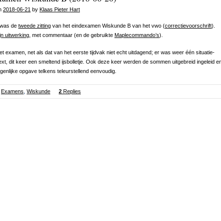
on
2018-06-21
by
Klaas Pieter Hart
 was de
tweede zitting
van het eindexamen Wiskunde B van het vwo (
correctievoorschrift
).
jn uitwerking
, met commentaar (en de gebruikte
Maplecommando’s
).
et examen, net als dat van het eerste tijdvak niet echt uitdagend; er was weer één situatie-
xt, dit keer een smeltend ijsbolletje. Ook deze keer werden de sommen uitgebreid ingeleid e
genlijke opgave telkens teleurstellend eenvoudig.
Examens
,
Wiskunde
2
Replies