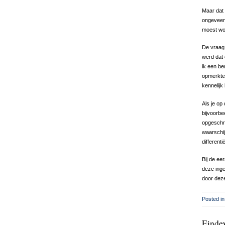
Maar dat 
ongeveer 
moest wor
De vraag 
werd dat 
ik een be
opmerkte:
kennelijk 
Als je op
bijvoorbe
opgeschre
waarschij
differenti
Bij de ee
deze inge
door deze
Posted in
Einde