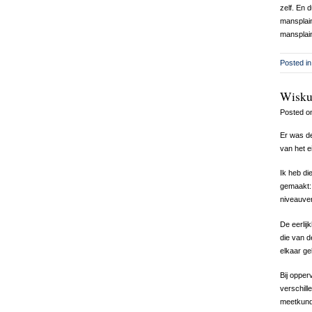
zelf. En 
mansplain
mansplain
Posted in
Wiskun
Posted 
Er was de
van het e
Ik heb di
gemaakt: 
niveauver
De eerlij
die van d
elkaar ge
Bij opper
verschill
meetkund