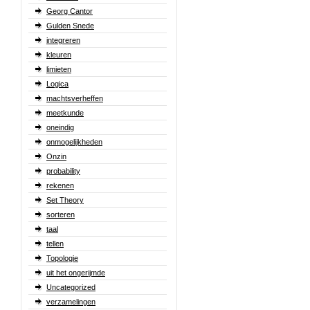
Georg Cantor
Gulden Snede
integreren
kleuren
limieten
Logica
machtsverheffen
meetkunde
oneindig
onmogelijkheden
Onzin
probability
rekenen
Set Theory
sorteren
taal
tellen
Topologie
uit het ongerijmde
Uncategorized
verzamelingen