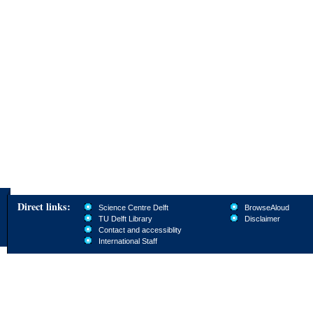
Direct links:
Science Centre Delft
BrowseAloud
TU Delft Library
Disclaimer
Contact and accessiblity
International Staff