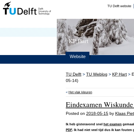
TU Delft website
KP Hart
Website
TU Delft
>
TU Weblog
>
KP Hart
>
E
05-14)
<
Het vlak kleuren
Eindexamen Wiskunde 
Posted on
2018-05-15
by
Klaas Piet
Ik heb gisteravond snel
het examen
gemaakt
PDF
. Ik had niet veel tijd dus ik kan foute