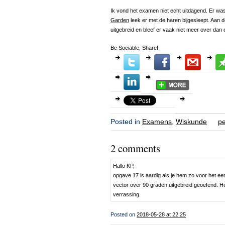
Ik vond het examen niet echt uitdagend. Er was
Garden
leek er met de haren bijgesleept. Aan 
uitgebreid en bleef er vaak niet meer over dan 
Be Sociable, Share!
Posted in
Examens
,
Wiskunde
pe
2 comments
Hallo KP,
opgave 17 is aardig als je hem zo voor het ee
vector over 90 graden uitgebreid geoefend. H
verrassing.
Posted on
2018-05-28 at 22:25