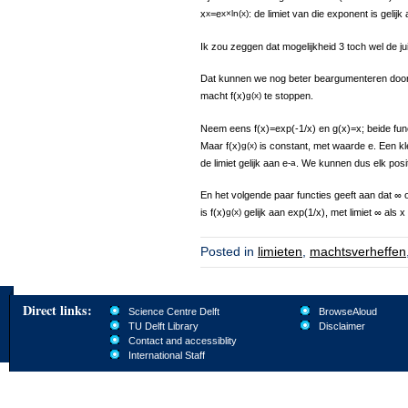
x
x
=e
x×ln(x)
: de limiet van die exponent is gelijk 
Ik zou zeggen dat mogelijkheid 3 toch wel de jui
Dat kunnen we nog beter beargumenteren door w
macht f(x)
g(x)
te stoppen.
Neem eens f(x)=exp(-1/x) en g(x)=x; beide func
Maar f(x)
g(x)
is constant, met waarde e. Een kle
de limiet gelijk aan e
-a
. We kunnen dus elk positie
En het volgende paar functies geeft aan dat ∞ 
is f(x)
g(x)
gelijk aan exp(1/x), met limiet ∞ als 
Posted in
limieten
,
machtsverheffen
Direct links:
Science Centre Delft
BrowseAloud
TU Delft Library
Disclaimer
Contact and accessiblity
International Staff