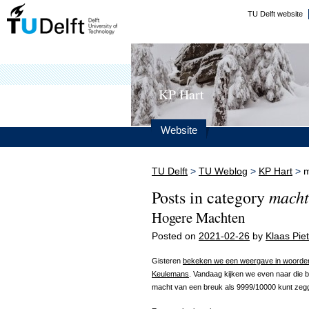
TU Delft website
KP Hart
Website
TU Delft
>
TU Weblog
>
KP Hart
>
m
macht
Posts in category
Hogere Machten
Posted on
2021-02-26
by
Klaas Piet
Gisteren
bekeken we een weergave in woorde
Keulemans
. Vandaag kijken we even naar die b
macht van een breuk als 9999/10000 kunt zeg