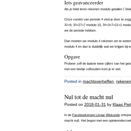
Iets geavanceerder
Als je hebt leren rekenen modulo getallen (`klok
Onze vondst van periode 4 vind je door te zeg
3
2
=9, 3
3
=27=7 modulo 10, 3
4
=3×7=21=1 modulo
we de periode hebben.
Dan moeten we modulo 4 rekenen om te weten o
modulo 4 en dan is duidelijk wat we krijgen bij
Opgave
Probeer zelf de laatste twee cijfers van het ge
met een beetje volhouden kom je er wel.
Posted in
machtsverheffen
,
rekene
Nul tot de macht nul
Posted on
2018-01-31
by
Klaas Piet
In de
Facebookgroep Leraar Wiskunde
ontspon
macht nul). Het begon met een opinieonderzoek