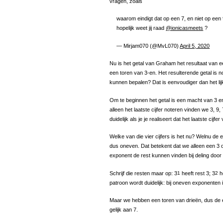
vragen, zoals
waarom eindigt dat op een 7, en niet op een 
hopelijk weet jij raad
@ionicasmeets
?
— Mirjam070 (@MvL070)
April 5, 2020
Nu is het getal van Graham het resultaat van e
een toren van 3-en. Het resulterende getal is no
kunnen bepalen? Dat is eenvoudiger dan het lij
Om te beginnen het getal is een macht van 3 e
alleen het laatste cijfer noteren vinden we 3, 9, 7
duidelijk als je je realiseert dat het laatste cijf
Welke van die vier cijfers is het nu? Welnu de
dus oneven. Dat betekent dat we alleen een 3 o
exponent de rest kunnen vinden bij deling door
Schrijf die resten maar op: 3
1
heeft rest 3; 3
2
he
patroon wordt duidelijk: bij oneven exponenten 
Maar we hebben een toren van drieën, dus de e
gelijk aan 7.