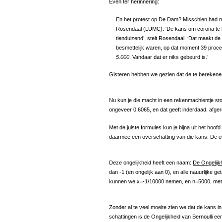
Even ter herinnering:
En het protest op De Dam? Misschien had m
Rosendaal (LUMC). ‘De kans om corona te 
tienduizend’, stelt Rosendaal. ‘Dat maakt d
besmettelijk waren, op dat moment 39 proc
5.000
. Vandaar dat er niks gebeurd is.’
Gisteren hebben we gezien dat de te berekenen
Nu kun je die macht in een rekenmachientje st
ongeveer 0,6065, en dat geeft inderdaad, afge
Met de juiste formules kun je bijna uit het ho
daarmee een overschatting van die kans. De eer
Deze ongelijkheid heeft een naam:
De Ongelijkh
dan -1 (en ongelijk aan 0), en alle nauurlijke g
kunnen we x=-1/10000 nemen, en n=5000, met a
Zonder al te veel moeite zien we dat de kans in
schattingen is de Ongelijkheid van Bernoulli e