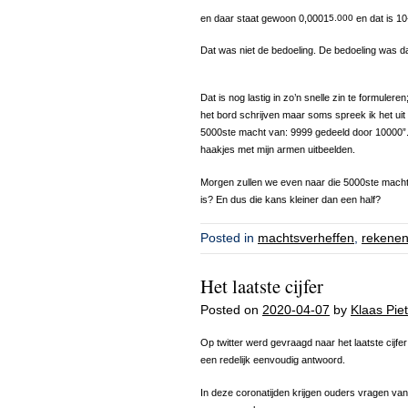
en daar staat gewoon 0,0001
5.000
en dat is 10
Dat was niet de bedoeling. De bedoeling was da
Dat is nog lastig in zo’n snelle zin te formuleren
het bord schrijven maar soms spreek ik het uit v
5000ste macht van: 9999 gedeeld door 10000”. 
haakjes met mijn armen uitbeelden.
Morgen zullen we even naar die 5000ste macht ki
is? En dus die kans kleiner dan een half?
Posted in
machtsverheffen
,
rekene
Het laatste cijfer
Posted on
2020-04-07
by
Klaas Piet
Op twitter werd gevraagd naar het laatste cijfe
een redelijk eenvoudig antwoord.
In deze coronatijden krijgen ouders vragen va