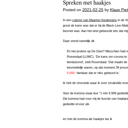
Spreken met haakjes
Posted on
2021-02-25
by
Klaas Piet
In een
column van Maarten Keulemans
in de V
groot de kans was dat er bij de Black-Live-Mat
besmet was. Aan het eind gebeurde iets dat mij
Daar stond namelijk dit
En het protest op De Dam? Misschien had m
Rosendaal (LUMC). ‘De kans om corona te 
tienduizend’, stelt Rosendaal. ‘Dat maakt d
besmettelijk waren, op dat moment 39 proc
5.000
. Vandaar dat er niks gebeurd is.’
Ik heb de zinsnede waar ik over struikelde ev
Voor de komma staat dus “1 min 9.999 gedeeld
Die komma had voor mij de functie van haakjes,
gedeelte ervoor als
en met de komma als haakjes las ik