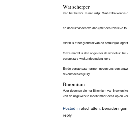
Wat scherper
Kan het beter? Ja natuurlijk. Wat extra kennis o
en daaruit vinden we dan (met een relatieve fo
Hierin is
e
het grondtal van de natuurlijke logari
Onze macht is dan ongeveer de wortel uit 1/
e
;
eerstejaars wiskundestudent leert:
En de eerste paar termen geven ons een antwoord
rekenmachientje ligt.
Binomium
Voor degenen die het
Binomium van Newton
ke
van de uitgewerkte macht maar eens op en ver
Posted in
afschatten
,
Benaderingen
reply