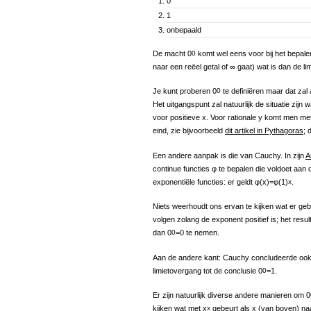
0
1
onbepaald
De macht 0
0
komt wel eens voor bij het bepalen 
naar een reëel getal of ∞ gaat) wat is dan de lim
Je kunt proberen 0
0
te definiëren maar dat zal 
Het uitgangspunt zal natuurlijk de situatie zijn 
voor positieve x. Voor rationale y komt men met
eind, zie bijvoorbeeld
dit artikel in Pythagoras
; 
Een andere aanpak is die van Cauchy. In zijn
A
continue functies φ te bepalen die voldoet aan d
exponentiële functies: er geldt φ(x)=φ(1)
x
.
Niets weerhoudt ons ervan te kijken wat er ge
volgen zolang de exponent positief is; het resul
dan 0
0
=0 te nemen.
Aan de andere kant: Cauchy concludeerde ook da
limietovergang tot de conclusie 0
0
=1.
Er zijn natuurlijk diverse andere manieren om 0
kijken wat met x
x
gebeurt als x (van boven) naar