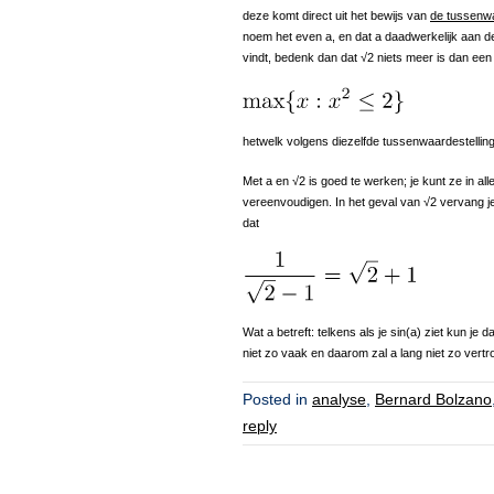
deze komt direct uit het bewijs van
de tussenwa
noem het even a, en dat a daadwerkelijk aan de 
vindt, bedenk dan dat √2 niets meer is dan een
hetwelk volgens diezelfde tussenwaardestelling
Met a en √2 is goed te werken; je kunt ze in al
vereenvoudigen. In het geval van √2 vervang je
dat
Wat a betreft: telkens als je sin(a) ziet kun je d
niet zo vaak en daarom zal a lang niet zo vert
Posted in
analyse
,
Bernard Bolzano
reply