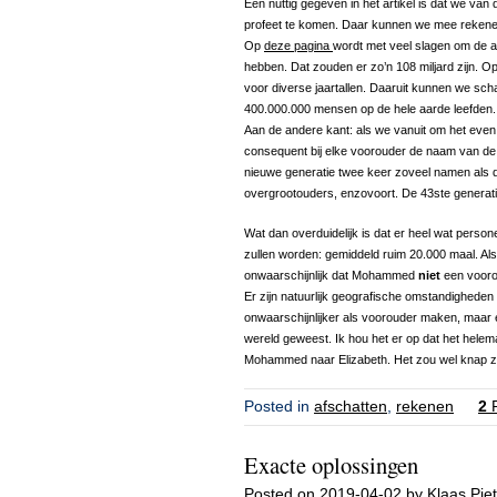
Een nuttig gegeven in het artikel is dat we van
profeet te komen. Daar kunnen we mee rekene
Op
deze pagina
wordt met veel slagen om de a
hebben. Dat zouden er zo’n 108 miljard zijn. Op
voor diverse jaartallen. Daaruit kunnen we sch
400.000.000 mensen op de hele aarde leefden.
Aan de andere kant: als we vanuit om het even 
consequent bij elke voorouder de naam van de
nieuwe generatie twee keer zoveel namen als d
overgrootouders, enzovoort. De 43ste generat
Wat dan overduidelijk is dat er heel wat pers
zullen worden: gemiddeld ruim 20.000 maal. Als 
onwaarschijnlijk dat Mohammed
niet
een voorou
Er zijn natuurlijk geografische omstandigheden
onwaarschijnlijker als voorouder maken, maar e
wereld geweest. Ik hou het er op dat het helemaal
Mohammed naar Elizabeth. Het zou wel knap zij
Posted in
afschatten
,
rekenen
2
R
Exacte oplossingen
Posted on
2019-04-02
by
Klaas Piet