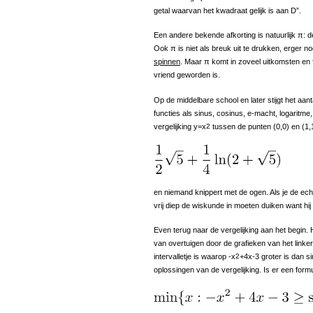
getal waarvan het kwadraat gelijk is aan D”.
Een andere bekende afkorting is natuurlijk π: 
Ook π is niet als breuk uit te drukken, erger n
spinnen
. Maar π komt in zoveel uitkomsten en
vriend geworden is.
Op de middelbare school en later stijgt het aant
functies als sinus, cosinus, e-macht, logaritme
vergelijking y=x
2
tussen de punten (0,0) en (1,1
en niemand knippert met de ogen. Als je de echt
vrij diep de wiskunde in moeten duiken want hij
Even terug naar de vergelijking aan het begin. H
van overtuigen door de grafieken van het linker-
intervalletje is waarop -x
2
+4x-3 groter is dan si
oplossingen van de vergelijking. Is er een form