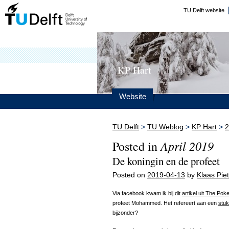
TU Delft website
KP Hart
Website
TU Delft
>
TU Weblog
>
KP Hart
>
2
April 2019
Posted in
De koningin en de profeet
Posted on
2019-04-13
by
Klaas Piet
Via facebook kwam ik bij dit
artikel uit The Pok
profeet Mohammed. Het refereert aan een
stuk
bijzonder?