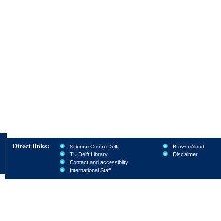
Direct links:
Science Centre Delft
BrowseAloud
TU Delft Library
Disclaimer
Contact and accessiblity
International Staff