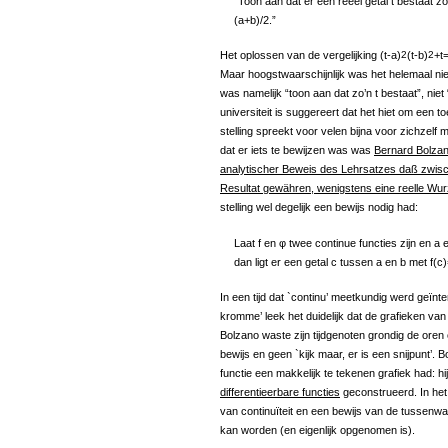
“Toon aan dat er een reëel getal t bestaat z
(a+b)/2.”
Het oplossen van de vergelijking (t-a)
2
(t-b)
2
+t
Maar hoogstwaarschijnlijk was het helemaal niet
was namelijk “toon aan dat zo’n t bestaat”, niet
universiteit is suggereert dat het hiet om een 
stelling spreekt voor velen bijna voor zichzelf
dat er iets te bewijzen was was
Bernard Bolza
analytischer Beweis des Lehrsatzes daß zwisc
Resultat gewähren, wenigstens eine reelle Wurz
stelling wel degelijk een bewijs nodig had:
Laat f en φ twee continue functies zijn en a 
dan ligt er een getal c tussen a en b met f(c
In een tijd dat `continu’ meetkundig werd geïnt
kromme’ leek het duidelijk dat de grafieken va
Bolzano waste zijn tijdgenoten grondig de oren 
bewijs en geen `kijk maar, er is een snijpunt’. 
functie een makkelijk te tekenen grafiek had: h
differentieerbare functies
geconstrueerd. In het
van continuïteit en een bewijs van de tussenw
kan worden (en eigenlijk opgenomen is).