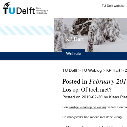
TU Delft website
KP Hart
Website
TU Delft
>
TU Weblog
>
KP Hart
>
2
February 201
Posted in
Los op. Of toch niet?
Posted on
2019-02-20
by
Klaas Piet
Een
aardige vraag op de wisfaq
die laat zien d
De vraagsteller had moeite met deze vraag: