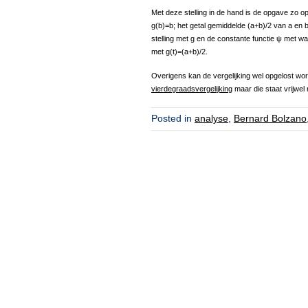
Met deze stelling in de hand is de opgave zo op
g(b)=b; het getal gemiddelde (a+b)/2 van a en b
stelling met g en de constante functie ψ met w
met g(t)=(a+b)/2.
Overigens kan de vergelijking wel opgelost wor
vierdegraadsvergelijking
maar die staat vrijwe
Posted in
analyse
,
Bernard Bolzano