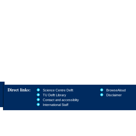
Direct links:
Science Centre Delft
BrowseAloud
TU Delft Library
Disclaimer
Contact and accessiblity
International Staff