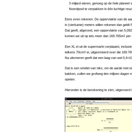
3 miljard eieren, genoeg op de hele planeet v
Noordpool te verpakken in één luchtige reu
Eens even rekenen. De oppervlakte van de aa
in (vierkante) meters willen rekenen dan geld
Dat geeft, afgerond, een oppervlakte van 5,0
komen we uit op iets meer dan 169.765m
2
per 
Een XL ei uit de supermarkt verplaatst, inclusi
telkens 70cm
3
ei, uitgesmeerd over die 169.7
Na uitsmeren geeft dat een laag van wel 0,4×1
Dat is een omelet van niks; om de aarde met e
bakken, zullen we grofweg tien miljoen dagen 
opeten.
Hieronder is de berekening te zien, uitgevoerd 