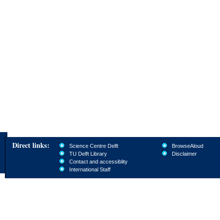
Direct links:
Science Centre Delft
BrowseAloud
TU Delft Library
Disclaimer
Contact and accessiblity
International Staff