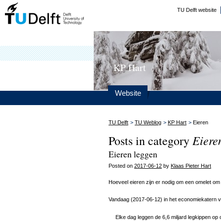
TU Delft website
KP Hart
Website
TU Delft
>
TU Weblog
>
KP Hart
>
Eieren
Eiere
Posts in category
Eieren leggen
Posted on
2017-06-12
by
Klaas Pieter Hart
Hoeveel eieren zijn er nodig om een omelet om
Vandaag (2017-06-12) in het economiekatern 
Elke dag leggen de 6,6 miljard legkippen op