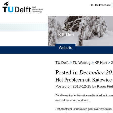
TU Delft website
KP Hart
Website
TU Delft
>
TU Weblog
>
KP Hart
>
2
December 20
Posted in
Het Probleem uit Katowice
Posted on
2018-12-15
by
Klaas Piet
De klimaatttop in Katowice
verliep/verloopt mo
aan Katowice verbonden is.
Het probleem uit Katowice
gaat over iets totaal