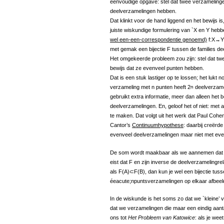
eenvoudige opgave: stel dat twee verzameling
deelverzamelingen hebben.
Dat klinkt voor de hand liggend en het bewijs is
juiste wiskundige formulering van `X en Y heb
wel een-een-correspondentie genoemd)
f:X→Y 
met gemak een bijectie F tussen de families de
Het omgekeerde probleem zou zijn: stel dat t
bewijs dat ze evenveel punten hebben.
Dat is een stuk lastiger op te lossen; het lukt
verzameling met n punten heeft 2
n
deelverzame
gebruikt extra informatie, meer dan alleen het b
deelverzamelingen. En, geloof het of niet: met a
te maken. Dat volgt uit het werk dat Paul Cohen
Cantor’s
Continuumhypothese
: daarbij creërd
evenveel deelverzamelingen maar niet met eve
De som wordt maakbaar als we aannemen dat de 
eist dat F en zijn inverse de deelverzamelingr
als F(A)⊂F(B), dan kun je wel een bijectie tu
éeacute;npuntsverzamelingen op elkaar afbeeld
In de wiskunde is het soms zo dat we `kleine
dat we verzamelingen die maar een eindig aanta
ons tot
Het Probleem van Katowice
: als je weet