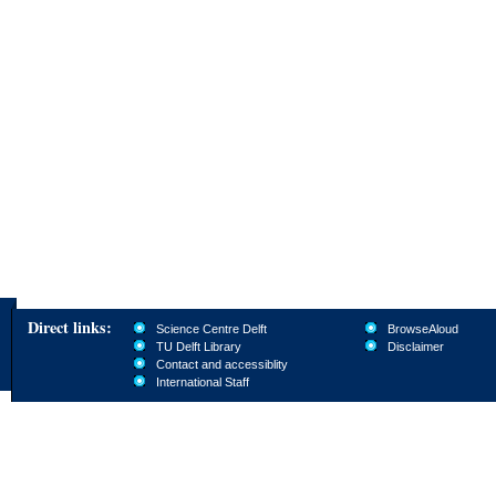
Direct links:
Science Centre Delft
BrowseAloud
TU Delft Library
Disclaimer
Contact and accessiblity
International Staff