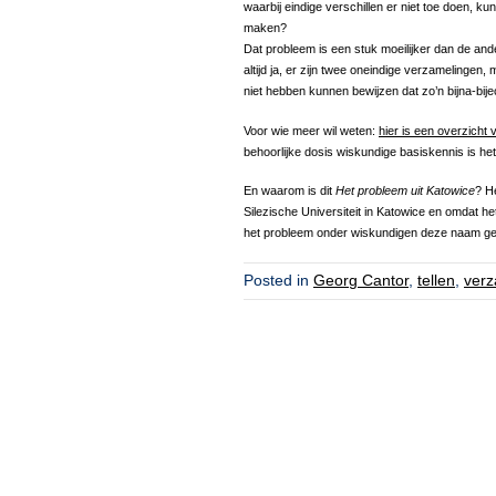
waarbij eindige verschillen er niet toe doen, k
maken?
Dat probleem is een stuk moeilijker dan de ande
altijd ja, er zijn twee oneindige verzamelingen
niet hebben kunnen bewijzen dat zo’n bijna-bijec
Voor wie meer wil weten:
hier is een overzicht
behoorlijke dosis wiskundige basiskennis is het a
En waarom is dit
Het probleem uit Katowice
? H
Silezische Universiteit in Katowice en omdat h
het probleem onder wiskundigen deze naam g
Posted in
Georg Cantor
,
tellen
,
verz