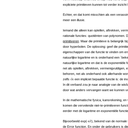
expliciete primitieven kunnen tot verder inzicht 
Echter, en dat komt misschien als een verassing,
meer een illusie.
Iemand die alleen kan optellen, aftrekken, ver
rationale functies: quotiënten van polynomen. 
primitiveren
. Maar die primitieve is belangrijk
door hyperbolen. De oplossing: geef die primit
eigenschappen van die functie te vinden om er
natuurlijke logaritme en is onderhand een `bek
natuurlijke logaritme en dat is de exponentiële 
net als optellen, aftrekken, vermenigvuldigen,
behoren, net als onderhand ook allerhande wort
zelfs √x een impliciet bepaalde functie is: de i
In dit verband zou je naar analogie van de wi
door wat anders vervangen want we kunnen veel
In de mathematische fysica, kansrekening, en
komen die vervelende niet-te-primitiveren fun
eerder met de logaritme en exponentiële funct
Bijvoorbeeld exp(-x
2
), bekend van de normale 
de
Error function
. En onder de gebruikers is di