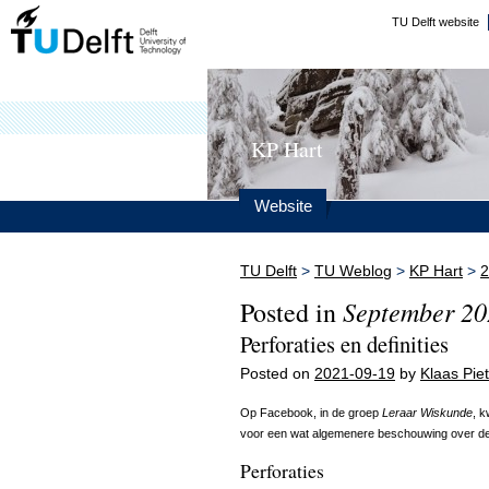
TU Delft website
KP Hart
Website
TU Delft
>
TU Weblog
>
KP Hart
>
2
September 20
Posted in
Perforaties en definities
Posted on
2021-09-19
by
Klaas Piet
Op Facebook, in de groep
Leraar Wiskunde
, 
voor een wat algemenere beschouwing over defi
Perforaties