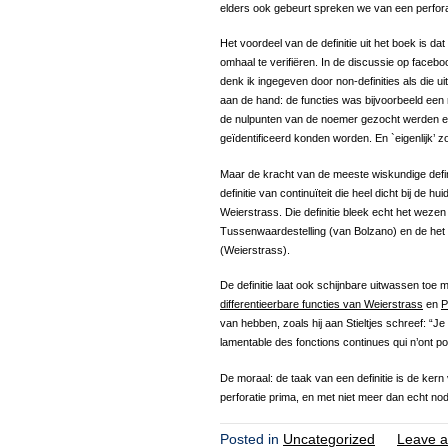
elders ook gebeurt spreken we van een perfora
Het voordeel van de definitie uit het boek is d
omhaal te verifiëren. In de discussie op fac
denk ik ingegeven door non-definities als die 
aan de hand: de functies was bijvoorbeeld een 
de nulpunten van de noemer gezocht werden en
geïdentificeerd konden worden. En `eigenlijk’ zo
Maar de kracht van de meeste wiskundige defini
definitie van continuïteit die heel dicht bij de 
Weierstrass. Die definitie bleek echt het wezen 
Tussenwaardestelling (van Bolzano) en de het 
(Weierstrass).
De definitie laat ook schijnbare uitwassen toe 
differentieerbare functies van Weierstrass
en
P
van hebben, zoals hij aan Stieltjes schreef: “Je
lamentable des fonctions continues qui n’ont po
De moraal: de taak van een definitie is de kern
perforatie prima, en met niet meer dan echt nodi
Posted in
Uncategorized
Leave a