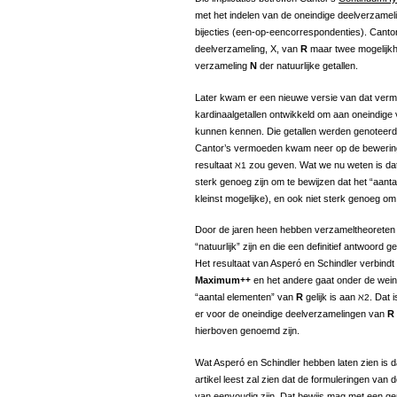
met het indelen van de oneindige deelverzamel
bijecties (een-op-eencorrespondenties). Canto
deelverzameling, X, van
R
maar twee mogelijkhe
verzameling
N
der natuurlijke getallen.
Later kwam er een nieuwe versie van dat verm
kardinaalgetallen ontwikkeld om aan oneindige
kunnen kennen. Die getallen werden genoteerd
Cantor’s vermoeden kwam neer op de bewering 
resultaat ℵ
zou geven. Wat we nu weten is dat
1
sterk genoeg zijn om te bewijzen dat het “aant
kleinst mogelijke), en ook niet sterk genoeg om 
Door de jaren heen hebben verzameltheoreten 
“natuurlijk” zijn en die een definitief antwoor
Het resultaat van Asperó en Schindler verbindt
Maximum
++
en het andere gaat onder de weini
“aantal elementen” van
R
gelijk is aan ℵ
. Dat 
2
er voor de oneindige deelverzamelingen van
R
hierboven genoemd zijn.
Wat Asperó en Schindler hebben laten zien is d
artikel leest zal zien dat de formuleringen van 
van eenvoudig zijn. Dat bewijs mag met een ge