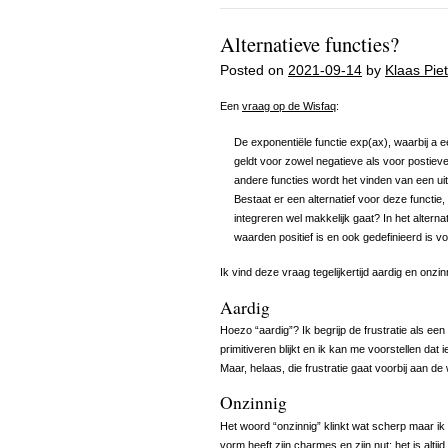
Alternatieve functies?
Posted on
2021-09-14
by
Klaas Piet
Een
vraag op de Wisfaq
:
De exponentiële functie exp(ax), waarbij a ee
geldt voor zowel negatieve als voor postiev
andere functies wordt het vinden van een uitd
Bestaat er een alternatief voor deze functie,
integreren wel makkelijk gaat? In het alterna
waarden positief is en ook gedefinieerd is v
Ik vind deze vraag tegelijkertijd aardig en onzin
Aardig
Hoezo “aardig”? Ik begrijp de frustratie als een
primitiveren blijkt en ik kan me voorstellen da
Maar, helaas, die frustratie gaat voorbij aan d
Onzinnig
Het woord “onzinnig” klinkt wat scherp maar ik k
vorm heeft zijn charmes en zijn nut; het is altijd 