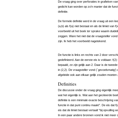
De vraag ging over perforaties in grafieken van 
gedicht kan worden op zo’n manier dat de funct
definitie.
De formele definitie werd in de vraag uit een lee
(a,b) als f(a) niet bestaat en als de limiet van 
voorbeeld uit het boek ter sprake waarin duidel
zeggen. Ware het niet dat de vraagsteller von
zijn. Ik heb het voorbeeld nagetekend.
De functie is links en rechts van 2 door verschi
gedefinieerd. Aan de eerste eis is voldaan: f(2) b
bepaald, ze zijn gelijk aan 2. Daar is de tweede 
in (2,2). De vraagsteller vond (`gevoelsmatig’) d
afgeleide ook aan elkaar gelijk zouden moeten z
Definities
De discussie onder de vraag ging eigenlijk mee
wat het eigenlijk is. Wat aan het geciteerde boek
definitie is een minimale exacte beschrijving van:
functie in dat punt continu maakt”. De eis dat f(
eis dat de limiet bestaat vertaalt “bij opvulling w
In een paar andere bronnen vond ik niet meer da