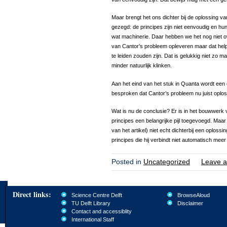
Maar brengt het ons dichter bij de oplossing v
gezegd: de principes zijn niet eenvoudig en hun
wat machinerie. Daar hebben we het nog niet ov
van Cantor’s probleem opleveren maar dat helpt 
te leiden zouden zijn. Dat is gelukkig niet zo ma
minder natuurlijk klinken.
Aan het eind van het stuk in Quanta wordt een ev
besproken dat Cantor’s probleem nu juist oplost
Wat is nu de conclusie? Er is in het bouwwerk v
principes een belangrijke pijl toegevoegd. Maar di
van het artikel) niet echt dichterbij een oploss
principes die hij verbindt niet automatisch meer
Posted in
Uncategorized
Leave a
Direct links:
Science Centre Delft
BrowseAloud
TU Delft Library
Disclaimer
Contact and accessiblity
International Staff