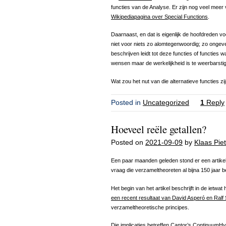
functies van de Analyse. Er zijn nog veel meer 
Wikipediapagina over Special Functions
.
Daarnaast, en dat is eigenlijk de hoofdreden voo
niet voor niets zo alomtegenwoordig; zo ongev
beschrijven leidt tot deze functies of functies 
wensen maar de werkelijkheid is te weerbarstig
Wat zou het nut van die alternatieve functies zi
Posted in
Uncategorized
1
Reply
Hoeveel reële getallen?
Posted on
2021-09-09
by
Klaas Piet
Een paar maanden geleden stond er een artike
vraag die verzameltheoreten al bijna 150 jaar b
Het begin van het artikel beschrijft in de ietwa
een recent resultaat van David Asperó en Ralf 
verzameltheoretische principes.
Die implicaties betreffen Cantor’s
ContinuumHy