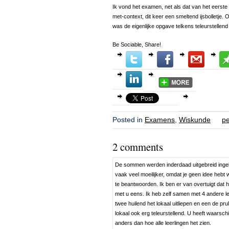
Ik vond het examen, net als dat van het eerste 
met-context, dit keer een smeltend ijsbolletje
was de eigenlijke opgave telkens teleurstellen
Be Sociable, Share!
Posted in
Examens
,
Wiskunde
pe
2 comments
De sommen werden inderdaad uitgebreid ingele
vaak veel moeilijker, omdat je geen idee hebt
te beantwoorden. Ik ben er van overtuigt dat 
met u eens. Ik heb zelf samen met 4 andere l
twee huilend het lokaal uitliepen en een de pru
lokaal ook erg teleurstellend. U heeft waarschi
anders dan hoe alle leerlingen het zien.