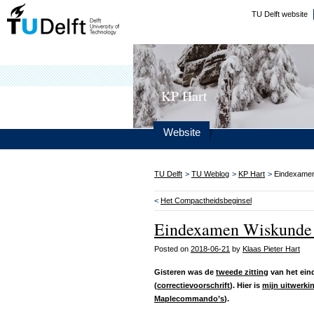
TU Delft website
KP Hart
Website
TU Delft
>
TU Weblog
>
KP Hart
>
Eindexamen
<
Het Compactheidsbeginsel
Eindexamen Wiskunde 
Posted on
2018-06-21
by
Klaas Pieter Hart
Gisteren was de
tweede zitting
van het ein
(
correctievoorschrift
). Hier is
mijn uitwerki
Maplecommando’s
).