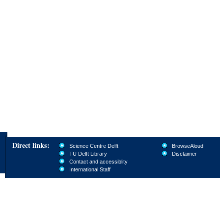
Direct links:
Science Centre Delft
BrowseAloud
TU Delft Library
Disclaimer
Contact and accessiblity
International Staff