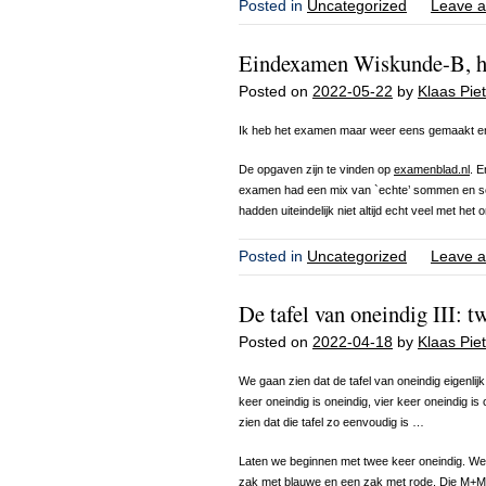
Posted in
Uncategorized
Leave a
Eindexamen Wiskunde-B, h
Posted on
2022-05-22
by
Klaas Piet
Ik heb het examen maar weer eens gemaakt e
De opgaven zijn te vinden op
examenblad.nl
. E
examen had een mix van `echte’ sommen en s
hadden uiteindelijk niet altijd echt veel met he
Posted in
Uncategorized
Leave a
De tafel van oneindig III: t
Posted on
2022-04-18
by
Klaas Piet
We gaan zien dat de tafel van oneindig eigenlijk
keer oneindig is oneindig, vier keer oneindig is
zien dat die tafel zo eenvoudig is …
Laten we beginnen met twee keer oneindig. W
zak met blauwe en een zak met rode. Die M+M’s