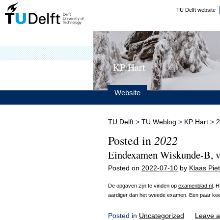
TU Delft website
KP Hart
Website
TU Delft
>
TU Weblog
>
KP Hart
>
2
2022
Posted in
Eindexamen Wiskunde-B, v
Posted on
2022-07-10
by
Klaas Piet
De opgaven zijn te vinden op
examenblad.nl
. H
aardiger dan het tweede examen. Een paar ke
Posted in
Uncategorized
Leave a