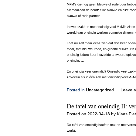
M+M’s die nog geen blauwe of rode buur hebben
allemaal aan de beurt: elke blauwe en elke rode 
blauwe of rode partner.
In twee zakken met oneindig veel M+M’s zitten e
wereld van oneindig werken sommige dingen no
Laat nu zelf maar eens zien dat drie keer onein
maar, met blauwe, rode, en groene M+M’s. En al
oneindig iedere keer hetzelfde antwoord oplevert:
oneindig, …
En oneindig keer oneindig? Oneindig veel zakke
zoveel in als in één zak met oneindig veel M+M
Posted in
Uncategorized
Leave a
De tafel van oneindig II: v
Posted on
2022-04-18
by
Klaas Piet
De tafel van oneindig heeft te maken met verm
werkt.