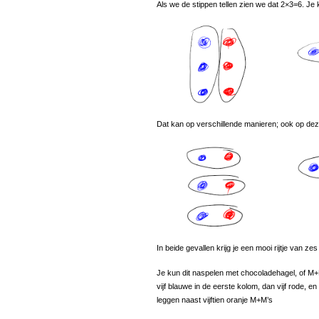
Als we de stippen tellen zien we dat 2×3=6. Je k
Dat kan op verschillende manieren; ook op dez
In beide gevallen krijg je een mooi rijtje van zes
Je kun dit naspelen met chocoladehagel, of M+M
vijf blauwe in de eerste kolom, dan vijf rode, en
leggen naast vijftien oranje M+M’s