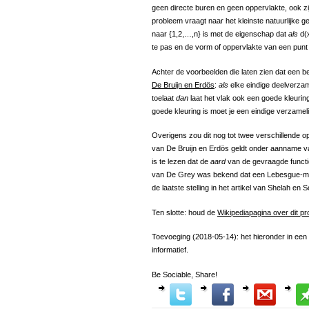
geen directe buren en geen oppervlakte, ook zij
probleem vraagt naar het kleinste natuurlijke g
naar {1,2,…,n} is met de eigenschap dat
als
d(
te pas en de vorm of oppervlakte van een punt 
Achter de voorbeelden die laten zien dat een be
De Bruijn en Erdös
:
als
elke eindige deelverzam
toelaat
dan
laat het vlak ook een goede kleurin
goede kleuring is moet je een eindige verzamel
Overigens zou dit nog tot twee verschillende o
van De Bruijn en Erdös geldt onder aanname v
is te lezen dat de
aard
van de gevraagde functi
van De Grey was bekend dat een Lebesgue-meet
de laatste stelling in het artikel van Shelah en S
Ten slotte: houd de
Wikipediapagina over dit p
Toevoeging (2018-05-14): het hieronder in een
informatief.
Be Sociable, Share!