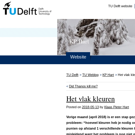
TU Delft website
KP Hart
Website
TU Delft
>
TU Weblog
>
KP Hart
>
Het vlak kl
<
Did Thanos kill me?
Het vlak kleuren
Posted on
2018-05-13
by
Klaas Pieter Hart
Vorige maand (april 2018) is er een stap g
probleem: “hoeveel kleuren heb je nodig om
punten op afstand 1 verschillende kleuren k
misleidend
want het probleem is nog niet o