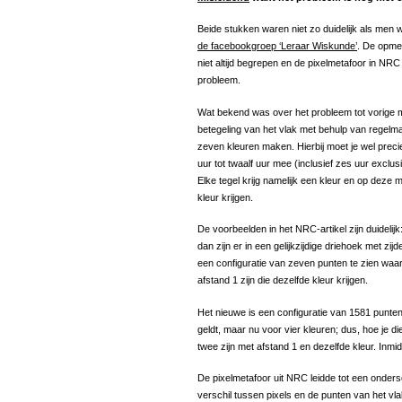
Beide stukken waren niet zo duidelijk als men 
de facebookgroep ‘Leraar Wiskunde’
. De opme
niet altijd begrepen en de pixelmetafoor in NRC
probleem.
Wat bekend was over het probleem tot vorige 
betegeling van het vlak met behulp van regelm
zeven kleuren maken. Hierbij moet je wel preci
uur tot twaalf uur mee (inclusief zes uur exclus
Elke tegel krijg namelijk een kleur en op deze 
kleur krijgen.
De voorbeelden in het NRC-artikel zijn duidelijk
dan zijn er in een gelijkzijdige driehoek met zi
een configuratie van zeven punten te zien waar
afstand 1 zijn die dezelfde kleur krijgen.
Het nieuwe is een configuratie van 1581 punt
geldt, maar nu voor vier kleuren; dus, hoe je die
twee zijn met afstand 1 en dezelfde kleur. Inmi
De pixelmetafoor uit NRC leidde tot een onders
verschil tussen pixels en de punten van het vlak