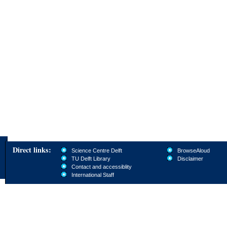
Direct links:
Science Centre Delft
BrowseAloud
TU Delft Library
Disclaimer
Contact and accessiblity
International Staff