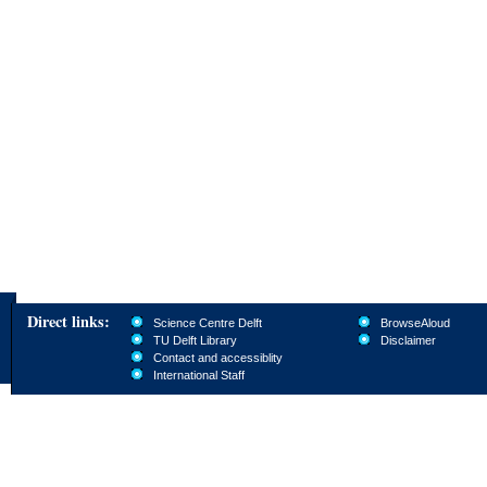
Direct links:
Science Centre Delft
BrowseAloud
TU Delft Library
Disclaimer
Contact and accessiblity
International Staff