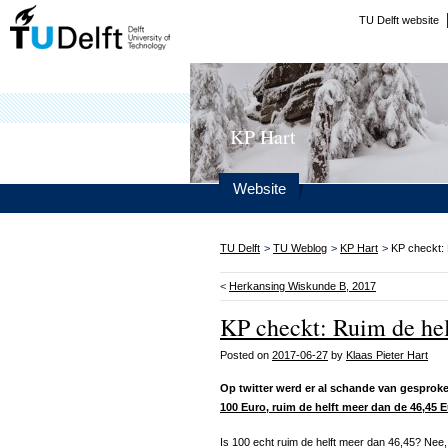
TU Delft website
KP Hart
Website
TU Delft
>
TU Weblog
>
KP Hart
>
KP checkt:
<
Herkansing Wiskunde B, 2017
KP checkt: Ruim de he
Posted on
2017-06-27
by
Klaas Pieter Hart
Op twitter werd er al schande van gesprok
100 Euro, ruim de helft meer dan de 46,45 
Is 100 echt ruim de helft meer dan 46,45? Nee, na